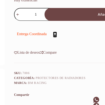
Hay existencias
Refuerzo
Protector
Añad
Radiador
Husqvarna
Fe
501
2024-
Entrega Coordinada
2026
cantidad
Lista de deseos
Compare
SKU:
7006
CATEGORÍA:
PROTECTORES DE RADIADORES
MARCA:
BM RACING
Compartir