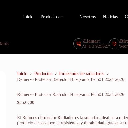
Inicio
Productos
Nosotros
Noticias
C
Llamar:
Dire
 Moly
341 3 925627
Mor
Inicio
Productos
Protectores de radiadores
Refuerzo Protector Radiador Husqvarna Fe 501 2024-2026
Refuerzo Protector Radiador Husqvarna Fe 501 2024-2026
$
252.700
El Refuerzo Protector Radiador es la solución ideal para quie
producto destaca por su resistencia y durabilidad, gracias a su