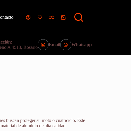
ontacto
Carro
de
compra
cción:
Email
Whatsapp
eno A 4513, Rosario
nes buscan proteger su moto o cuatriciclo. Este
 material de aluminio de alta calidad.