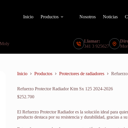
Inicio
Productos
Nosotros
Noticias
C
Llamar:
Dire
 Moly
341 3 925627
Mor
Inicio
Productos
Protectores de radiadores
Refuerzo
Refuerzo Protector Radiador Ktm Sx 125 2024-2026
$
252.700
El Refuerzo Protector Radiador es la solución ideal para quie
producto destaca por su resistencia y durabilidad, gracias a su