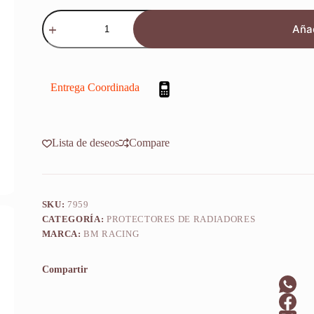
Refuerzo
Protector
Añad
Radiador
Ktm
Sx
125
2024-
Entrega Coordinada
2026
cantidad
Lista de deseos
Compare
SKU:
7959
CATEGORÍA:
PROTECTORES DE RADIADORES
MARCA:
BM RACING
Compartir