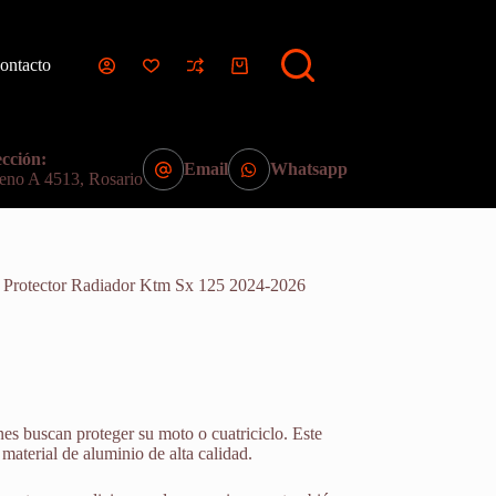
ontacto
Carro
de
compra
cción:
Email
Whatsapp
eno A 4513, Rosario
 Protector Radiador Ktm Sx 125 2024-2026
nes buscan proteger su moto o cuatriciclo. Este
 material de aluminio de alta calidad.