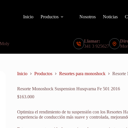
Inicio
Productos
Nosotros
Noticias
C
Llamar:
Dire
 Moly
341 3 925627
Mor
Inicio
Productos
Resortes para monoshock
Resorte
Resorte Monoshock Suspension Husqvarna Fe 501 2016
$
163.000
Optimiza el rendimiento de tu suspensión con los Resortes 
experiencia de conducción más suave y controlada, mejorando l