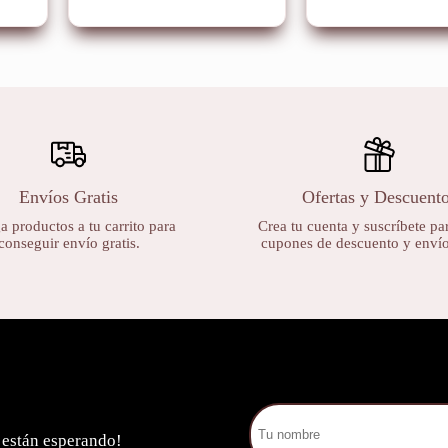
Envíos Gratis
Ofertas y Descuent
 productos a tu carrito para
Crea tu cuenta y suscríbete par
conseguir envío gratis.
cupones de descuento y envíos
 están esperando!