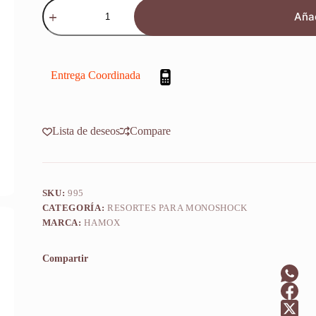
Resorte
Monoshock
Añad
Suspension
Husqvarna
Fe
501
2016
Entrega Coordinada
cantidad
Lista de deseos
Compare
SKU:
995
CATEGORÍA:
RESORTES PARA MONOSHOCK
MARCA:
HAMOX
Compartir