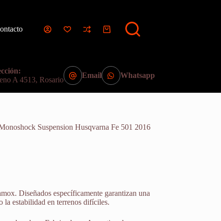
ontacto
Carro
de
compra
cción:
Email
Whatsapp
eno A 4513, Rosario
 Monoshock Suspension Husqvarna Fe 501 2016
Hamox. Diseñados específicamente garantizan una
a estabilidad en terrenos difíciles.