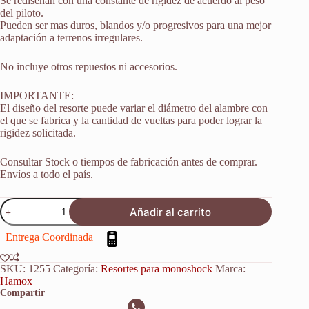
Se rediseñan con una constante de rigidez de acuerdo al peso
del piloto.
Pueden ser mas duros, blandos y/o progresivos para una mejor
adaptación a terrenos irregulares.
No incluye otros repuestos ni accesorios.
IMPORTANTE:
El diseño del resorte puede variar el diámetro del alambre con
el que se fabrica y la cantidad de vueltas para poder lograr la
rigidez solicitada.
Consultar Stock o tiempos de fabricación antes de comprar.
Envíos a todo el país.
Resorte
Añadir al carrito
Monoshock
Suspension
Entrega Coordinada
Ktm
Exc
450
SKU:
1255
Categoría:
Resortes para monoshock
Marca:
2003-
Hamox
2016
Compartir
cantidad