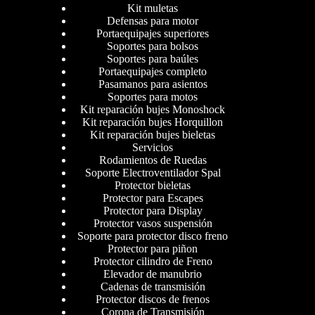
Kit muletas
Defensas para motor
Portaequipajes superiores
Soportes para bolsos
Soportes para baúles
Portaequipajes completo
Pasamanos para asientos
Soportes para motos
Kit reparación bujes Monoshock
Kit reparación bujes Horquillon
Kit reparación bujes bieletas
Servicios
Rodamientos de Ruedas
Soporte Electroventilador Spal
Protector bieletas
Protector para Escapes
Protector para Display
Protector vasos suspensión
Soporte para protector disco freno
Protector para piñon
Protector cilindro de Freno
Elevador de manubrio
Cadenas de transmisión
Protector discos de frenos
Corona de Transmisión