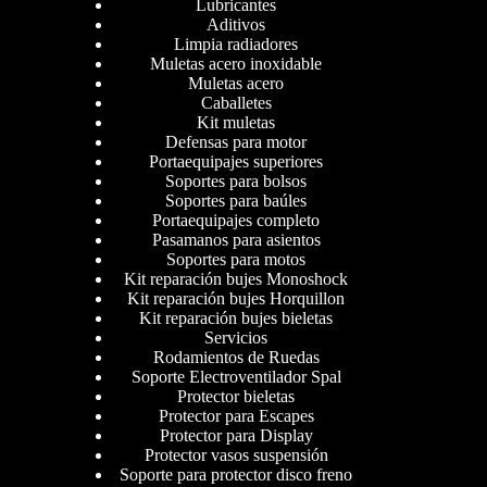
Lubricantes
Aditivos
Limpia radiadores
Muletas acero inoxidable
Muletas acero
Caballetes
Kit muletas
Defensas para motor
Portaequipajes superiores
Soportes para bolsos
Soportes para baúles
Portaequipajes completo
Pasamanos para asientos
Soportes para motos
Kit reparación bujes Monoshock
Kit reparación bujes Horquillon
Kit reparación bujes bieletas
Servicios
Rodamientos de Ruedas
Soporte Electroventilador Spal
Protector bieletas
Protector para Escapes
Protector para Display
Protector vasos suspensión
Soporte para protector disco freno