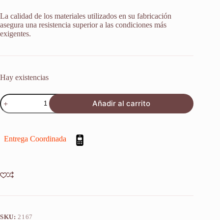
La calidad de los materiales utilizados en su fabricación
asegura una resistencia superior a las condiciones más
exigentes.
Hay existencias
Retenes
Añadir al carrito
Suspensión
Kawasaki
Klr
650
Entrega Coordinada
Tengai
95/04
X2u
cantidad
SKU:
2167