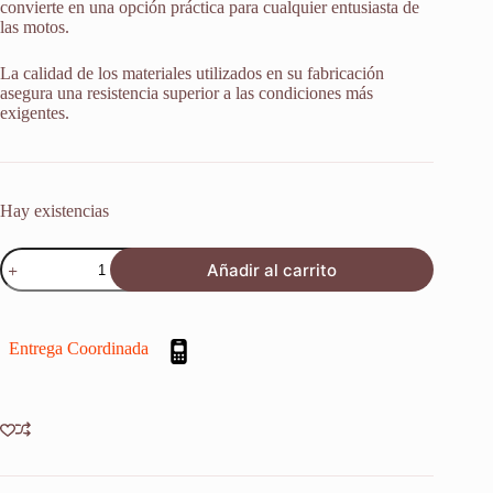
convierte en una opción práctica para cualquier entusiasta de
las motos.
La calidad de los materiales utilizados en su fabricación
asegura una resistencia superior a las condiciones más
exigentes.
Hay existencias
Retenes
Añadir al carrito
Suspension
Suzuki
Gsx
1100
Entrega Coordinada
Z
Katana
1986-
1988
X2u
cantidad