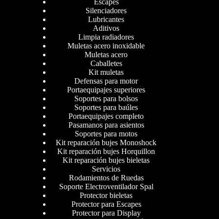
Escapes
Silenciadores
Lubricantes
Aditivos
Limpia radiadores
Muletas acero inoxidable
Muletas acero
Caballetes
Kit muletas
Defensas para motor
Portaequipajes superiores
Soportes para bolsos
Soportes para baúles
Portaequipajes completo
Pasamanos para asientos
Soportes para motos
Kit reparación bujes Monoshock
Kit reparación bujes Horquillon
Kit reparación bujes bieletas
Servicios
Rodamientos de Ruedas
Soporte Electroventilador Spal
Protector bieletas
Protector para Escapes
Protector para Display