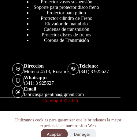
Protector vasos suspensión
Soporte para protector disco freno
Protector para piñon
Protector cilindro de Freno
Elevador de manubrio
Cadenas de transmisión
Protector discos de frenos
Corona de Transmisión
Direccion
Telefono:
Moreno 4513, Rosario
(341) 3 925627
Whatsapp:
(341) 3 925627
Email
fabricaspargentina@gmail.com
Copyright © 2026
Utilizamos cookies para garantizar que le brindamos la mejor
experiencia en nuestro sitio Web.
Retenes Suspension Suzuki Gsx 1100 Z Katana 1986-1988 X2u
Aceptar
Denegar
Añadir al carrito
$
27.800