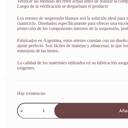
Verificar las medidas del retén actual antes de realizar la comp
Luego de la verificación se despachará el producto
Los retenes de suspensión Hamox son la solución ideal para 
cuatriciclo. Diseñados específicamente para ofrecer una excele
protección de los componentes internos de la suspensión, prol
Fabricados en Argentina, estos retenes cuentan con un diseño 
ajuste perfecto. Son fáciles de manejar y almacenar, lo que lo
entusiasta de las motos.
La calidad de los materiales utilizados en su fabricación aseg
exigentes.
Hay existencias
Retenes
Suspensión
Añad
Yamaha
Xt
600