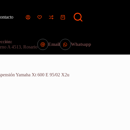
ontacto
Carro
de
compra
cción:
Email
Whatsapp
eno A 4513, Rosario
spensión Yamaha Xt 600 E 95/02 X2u