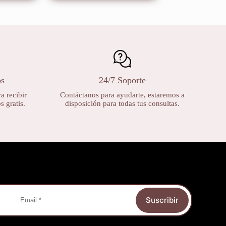
os
24/7 Soporte
a recibir
Contáctanos para ayudarte, estaremos a
 gratis.
disposición para todas tus consultas.
Suscribir