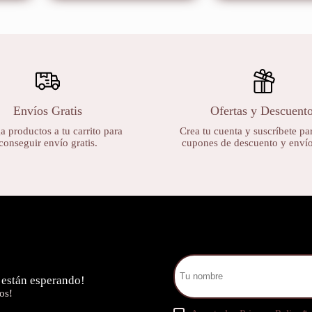
Envíos Gratis
Ofertas y Descuent
 productos a tu carrito para
Crea tu cuenta y suscríbete par
conseguir envío gratis.
cupones de descuento y envíos
 están esperando!
os!