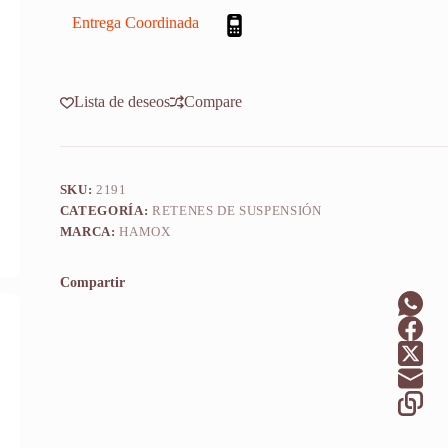
E
95/02
Entrega Coordinada
X2u
cantidad
Lista de deseos
Compare
SKU:
2191
CATEGORÍA:
RETENES DE SUSPENSIÓN
MARCA:
HAMOX
Compartir