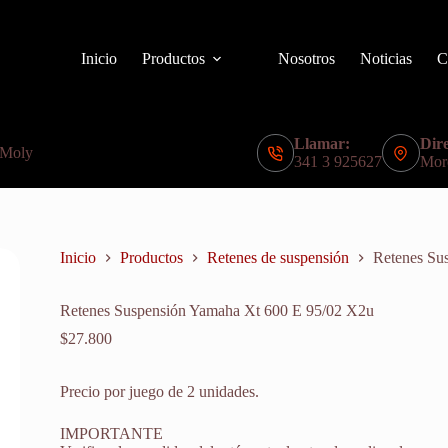
Inicio
Productos
Nosotros
Noticias
C
Llamar:
Dire
 Moly
341 3 925627
Mor
Inicio
Productos
Retenes de suspensión
Retenes Su
Retenes Suspensión Yamaha Xt 600 E 95/02 X2u
$
27.800
Precio por juego de 2 unidades.
IMPORTANTE