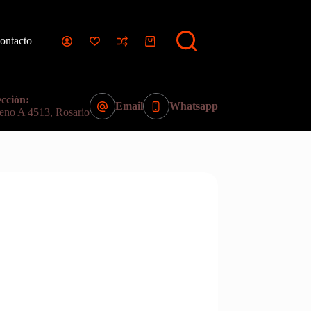
ontacto
Carro
de
compra
cción:
Email
Whatsapp
eno A 4513, Rosario