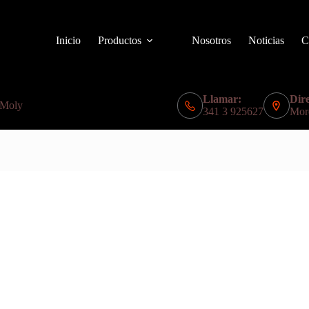
Inicio
Productos
Nosotros
Noticias
C
Llamar:
Dire
 Moly
341 3 925627
Mor