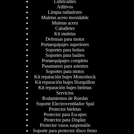
Lubricantes
Aditivos
Limpia radiadores
Muletas acero inoxidable
Muletas acero
Caballetes
Kit muletas
Defensas para motor
Portaequipajes superiores
Soportes para bolsos
Soportes para baúles
Portaequipajes completo
Pasamanos para asientos
Soportes para motos
Kit reparación bujes Monoshock
Kit reparación bujes Horquillon
Kit reparación bujes bieletas
Servicios
Rodamientos de Ruedas
Soporte Electroventilador Spal
Protector bieletas
Protector para Escapes
Protector para Display
Protector vasos suspensión
Soporte para protector disco freno