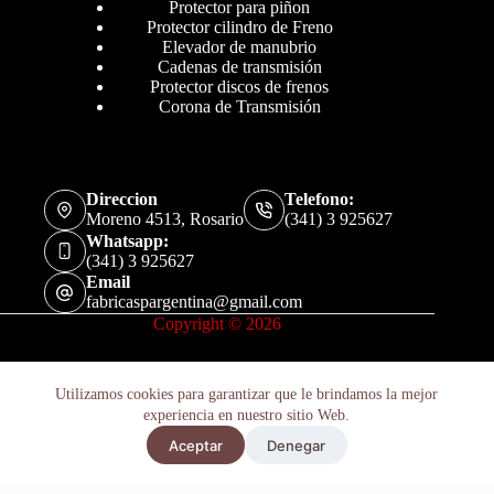
Protector para piñon
Protector cilindro de Freno
Elevador de manubrio
Cadenas de transmisión
Protector discos de frenos
Corona de Transmisión
Direccion
Telefono:
Moreno 4513, Rosario
(341) 3 925627
Whatsapp:
(341) 3 925627
Email
fabricaspargentina@gmail.com
Copyright © 2026
Utilizamos cookies para garantizar que le brindamos la mejor
experiencia en nuestro sitio Web.
Retenes Suspension Kawasaki Kz 400 1974-1979 X2u
Aceptar
Denegar
Añadir al carrito
$
25.400
Hay existencias
Políticas de Privacidad
Términos y Condiciones