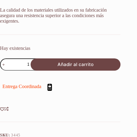
La calidad de los materiales utilizados en su fabricación
asegura una resistencia superior a las condiciones más
exigentes.
Hay existencias
Retenes
Añadir al carrito
Suspension
Kawasaki
Kz
400
Entrega Coordinada
1974-
1979
X2u
cantidad
SKU:
3445