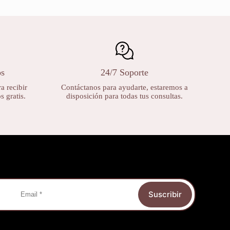
os
24/7 Soporte
a recibir
Contáctanos para ayudarte, estaremos a
 gratis.
disposición para todas tus consultas.
Suscribir