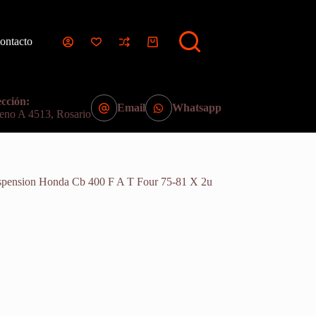
ontacto
Carro
de
compra
cción:
Email
Whatsapp
eno A 4513, Rosario
spension Honda Cb 400 F A T Four 75-81 X 2u