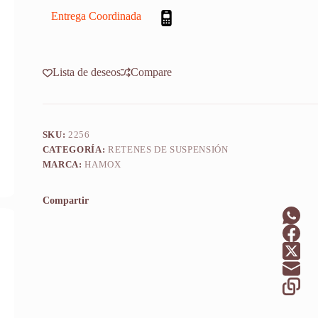
F
A
Entrega Coordinada
T
Four
75-
81
Lista de deseos
Compare
X
2u
cantidad
SKU:
2256
CATEGORÍA:
RETENES DE SUSPENSIÓN
MARCA:
HAMOX
Compartir