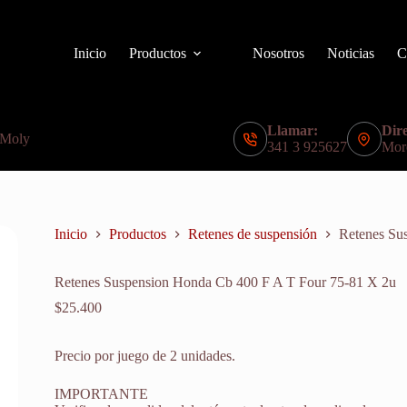
Inicio
Productos
Nosotros
Noticias
C
Llamar:
Dire
 Moly
341 3 925627
Mor
Inicio
Productos
Retenes de suspensión
Retenes Su
Retenes Suspension Honda Cb 400 F A T Four 75-81 X 2u
$
25.400
Precio por juego de 2 unidades.
IMPORTANTE