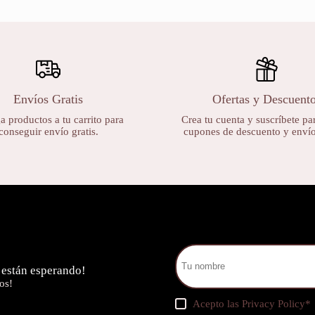
Envíos Gratis
Ofertas y Descuent
 productos a tu carrito para
Crea tu cuenta y suscríbete par
conseguir envío gratis.
cupones de descuento y envíos
 están esperando!
os!
Acepto las
Privacy Policy
*