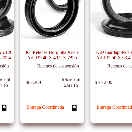
Ari.126
Kit Retenes Horquilla Ariete
Kit Guardapolvos 
7-2024
Ari.035 40 X 49,5 X 7/9,5
Ari.137 50 X 63,4
nsión
Retenes de suspensión
Retenes de s
ir al
Añadir al
$
62.200
$
101.600
rito
carrito
Entrega Coordinada
Entrega Coordinad