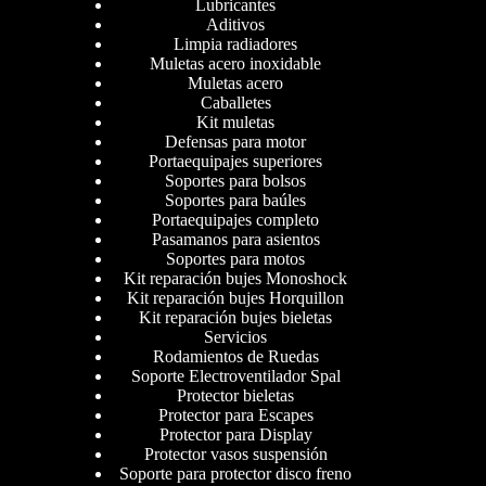
Lubricantes
Aditivos
Limpia radiadores
Muletas acero inoxidable
Muletas acero
Caballetes
Kit muletas
Defensas para motor
Portaequipajes superiores
Soportes para bolsos
Soportes para baúles
Portaequipajes completo
Pasamanos para asientos
Soportes para motos
Kit reparación bujes Monoshock
Kit reparación bujes Horquillon
Kit reparación bujes bieletas
Servicios
Rodamientos de Ruedas
Soporte Electroventilador Spal
Protector bieletas
Protector para Escapes
Protector para Display
Protector vasos suspensión
Soporte para protector disco freno