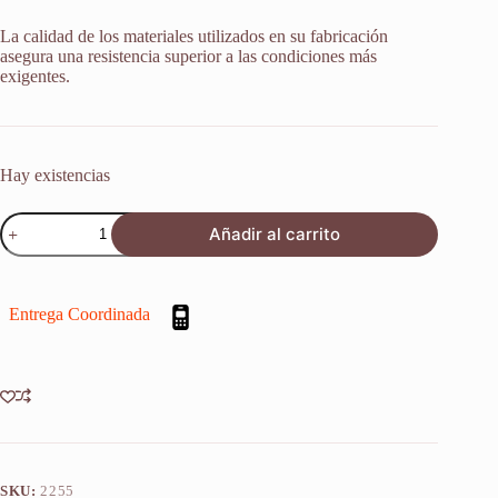
La calidad de los materiales utilizados en su fabricación
asegura una resistencia superior a las condiciones más
exigentes.
Hay existencias
Retenes
Añadir al carrito
Suspension
Honda
Cmx
250
Entrega Coordinada
C
Rebel
85-
16
X
2u
cantidad
SKU:
2255