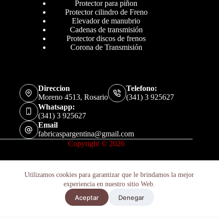
Protector para piñon
Protector cilindro de Freno
Elevador de manubrio
Cadenas de transmisión
Protector discos de frenos
Corona de Transmisión
Direccion
Telefono:
Moreno 4513, Rosario
(341) 3 925627
Whatsapp:
(341) 3 925627
Email
fabricaspargentina@gmail.com
Copyright © 2026
Utilizamos cookies para garantizar que le brindamos la mejor
experiencia en nuestro sitio Web.
Retenes Suspension Honda Cmx 250 C Rebel 85-16 X 2u
Aceptar
Denegar
Añadir al carrito
$
25.400
Hay existencias
Políticas de Privacidad
Términos y Condiciones