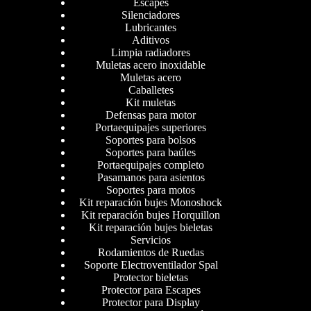
Escapes
Silenciadores
Lubricantes
Aditivos
Limpia radiadores
Muletas acero inoxidable
Muletas acero
Caballetes
Kit muletas
Defensas para motor
Portaequipajes superiores
Soportes para bolsos
Soportes para baúles
Portaequipajes completo
Pasamanos para asientos
Soportes para motos
Kit reparación bujes Monoshock
Kit reparación bujes Horquillon
Kit reparación bujes bieletas
Servicios
Rodamientos de Ruedas
Soporte Electroventilador Spal
Protector bieletas
Protector para Escapes
Protector para Display