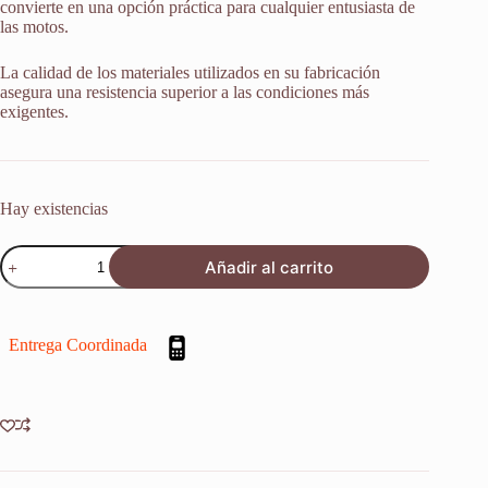
convierte en una opción práctica para cualquier entusiasta de
las motos.
La calidad de los materiales utilizados en su fabricación
asegura una resistencia superior a las condiciones más
exigentes.
Hay existencias
Retenes
Añadir al carrito
Suspension
Honda
Cb
400
Entrega Coordinada
N
Superdream
78-
85
X
2u
cantidad