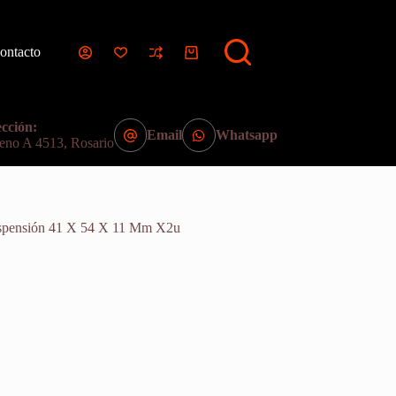
ontacto
Carro
de
compra
cción:
Email
Whatsapp
eno A 4513, Rosario
spensión 41 X 54 X 11 Mm X2u