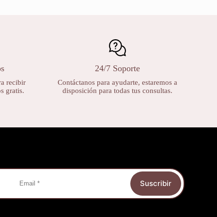
os
24/7 Soporte
a recibir
Contáctanos para ayudarte, estaremos a
 gratis.
disposición para todas tus consultas.
Suscribir