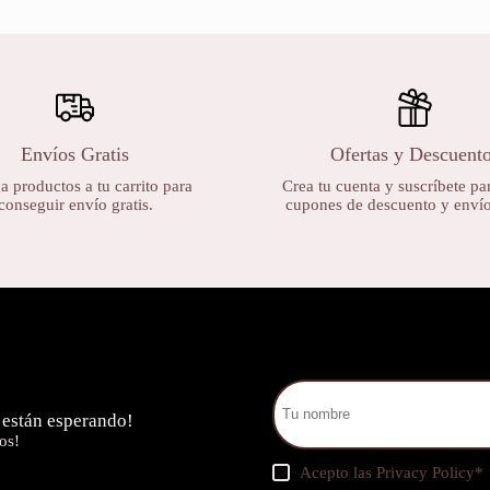
Envíos Gratis
Ofertas y Descuent
 productos a tu carrito para
Crea tu cuenta y suscríbete par
conseguir envío gratis.
cupones de descuento y envíos
 están esperando!
os!
Acepto las
Privacy Policy
*