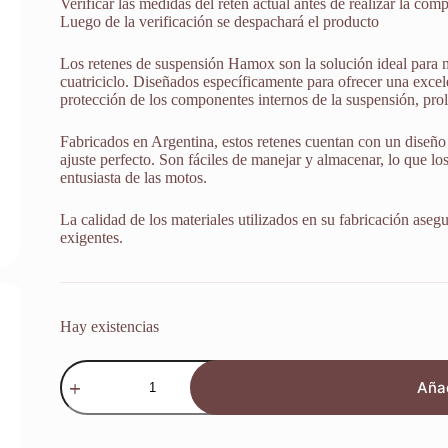
Verificar las medidas del retén actual antes de realizar la comp
Luego de la verificación se despachará el producto
Los retenes de suspensión Hamox son la solución ideal para 
cuatriciclo. Diseñados específicamente para ofrecer una excele
protección de los componentes internos de la suspensión, prol
Fabricados en Argentina, estos retenes cuentan con un diseño 
ajuste perfecto. Son fáciles de manejar y almacenar, lo que lo
entusiasta de las motos.
La calidad de los materiales utilizados en su fabricación aseg
exigentes.
Hay existencias
Retenes
Suspensión
Añad
41
X
54