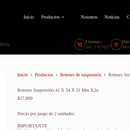
Inicio
Productos
Nosotros
Noticias
C
Llamar:
Dire
 Moly
341 3 925627
Mor
Inicio
Productos
Retenes de suspensión
Retenes Su
Retenes Suspensión 41 X 54 X 11 Mm X2u
$
27.800
Precio por juego de 2 unidades.
IMPORTANTE