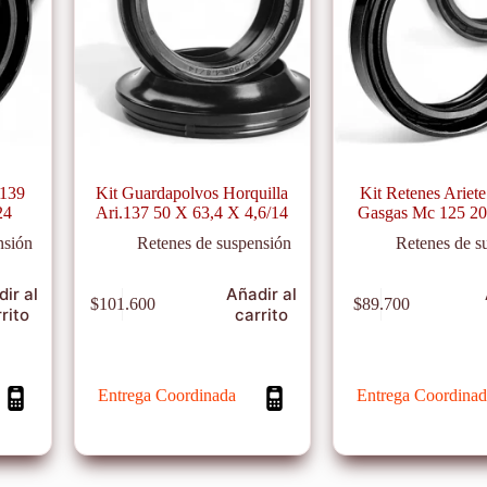
.139
Kit Guardapolvos Horquilla
Kit Retenes Ariete
24
Ari.137 50 X 63,4 X 4,6/14
Gasgas Mc 125 2
nsión
Retenes de suspensión
Retenes de s
ir al
Añadir al
$
101.600
$
89.700
rito
carrito
Entrega Coordinada
Entrega Coordinad