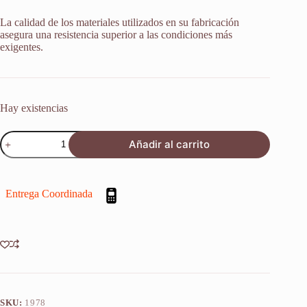
La calidad de los materiales utilizados en su fabricación
asegura una resistencia superior a las condiciones más
exigentes.
Hay existencias
Retenes
Añadir al carrito
Suspension
Ducati
900
Supersport
Entrega Coordinada
1990-
1994
X2u
cantidad
SKU:
1978