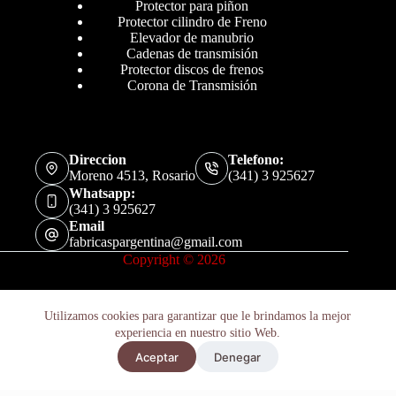
Protector para piñon
Protector cilindro de Freno
Elevador de manubrio
Cadenas de transmisión
Protector discos de frenos
Corona de Transmisión
Direccion
Telefono:
Moreno 4513, Rosario
(341) 3 925627
Whatsapp:
(341) 3 925627
Email
fabricaspargentina@gmail.com
Copyright © 2026
Utilizamos cookies para garantizar que le brindamos la mejor
experiencia en nuestro sitio Web.
Retenes Suspension Ducati 900 Supersport 1990-1994 X2u
Aceptar
Denegar
Añadir al carrito
$
27.800
Hay existencias
Políticas de Privacidad
Términos y Condiciones