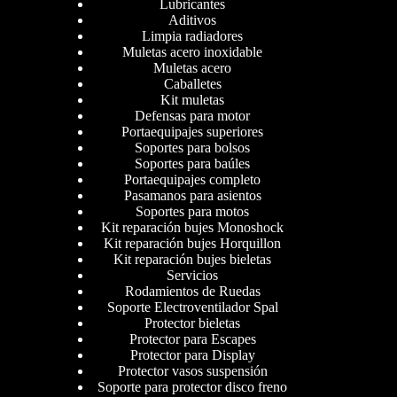
Lubricantes
Aditivos
Limpia radiadores
Muletas acero inoxidable
Muletas acero
Caballetes
Kit muletas
Defensas para motor
Portaequipajes superiores
Soportes para bolsos
Soportes para baúles
Portaequipajes completo
Pasamanos para asientos
Soportes para motos
Kit reparación bujes Monoshock
Kit reparación bujes Horquillon
Kit reparación bujes bieletas
Servicios
Rodamientos de Ruedas
Soporte Electroventilador Spal
Protector bieletas
Protector para Escapes
Protector para Display
Protector vasos suspensión
Soporte para protector disco freno