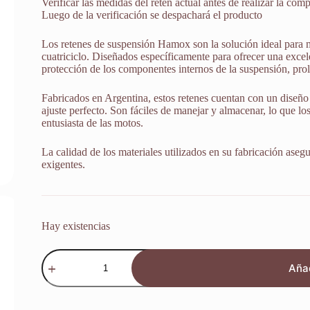
Verificar las medidas del retén actual antes de realizar la comp
Luego de la verificación se despachará el producto
Los retenes de suspensión Hamox son la solución ideal para 
cuatriciclo. Diseñados específicamente para ofrecer una excele
protección de los componentes internos de la suspensión, prol
Fabricados en Argentina, estos retenes cuentan con un diseño 
ajuste perfecto. Son fáciles de manejar y almacenar, lo que lo
entusiasta de las motos.
La calidad de los materiales utilizados en su fabricación aseg
exigentes.
Hay existencias
Retenes
Suspensión
Añad
Suzuki
Gsx750f
Katana