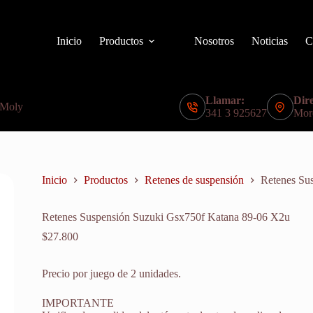
Inicio
Productos
Nosotros
Noticias
C
Llamar:
Dire
 Moly
341 3 925627
Mor
Inicio
Productos
Retenes de suspensión
Retenes Su
Retenes Suspensión Suzuki Gsx750f Katana 89-06 X2u
$
27.800
Precio por juego de 2 unidades.
IMPORTANTE