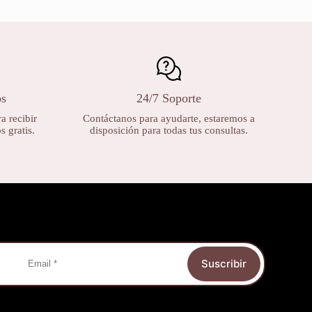
os
24/7 Soporte
a recibir
Contáctanos para ayudarte, estaremos a
 gratis.
disposición para todas tus consultas.
Suscribir