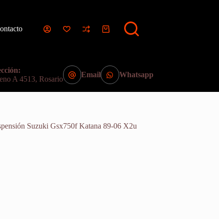
ontacto
Carro
de
compra
cción:
Email
Whatsapp
eno A 4513, Rosario
spensión Suzuki Gsx750f Katana 89-06 X2u