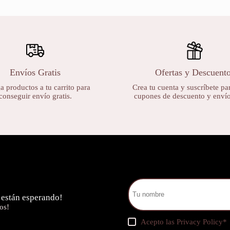
Envíos Gratis
Ofertas y Descuent
 productos a tu carrito para
Crea tu cuenta y suscríbete par
conseguir envío gratis.
cupones de descuento y envíos
 están esperando!
os!
Acepto las
Privacy Policy
*