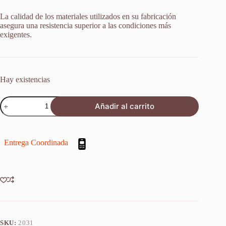
La calidad de los materiales utilizados en su fabricación
asegura una resistencia superior a las condiciones más
exigentes.
Hay existencias
Retenes
Añadir al carrito
Suspension
Suzuki
Gsx
600r
Entrega Coordinada
W
1992-
1993
X2u
cantidad
SKU:
2031