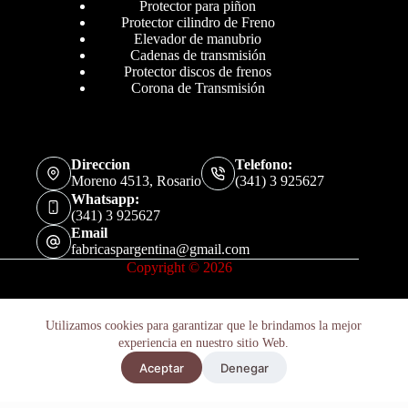
Protector para piñon
Protector cilindro de Freno
Elevador de manubrio
Cadenas de transmisión
Protector discos de frenos
Corona de Transmisión
Direccion
Telefono:
Moreno 4513, Rosario
(341) 3 925627
Whatsapp:
(341) 3 925627
Email
fabricaspargentina@gmail.com
Copyright © 2026
Utilizamos cookies para garantizar que le brindamos la mejor
experiencia en nuestro sitio Web.
Retenes Suspension Suzuki Gsx 600r W 1992-1993 X2u
Aceptar
Denegar
Añadir al carrito
$
27.800
Hay existencias
Políticas de Privacidad
Términos y Condiciones