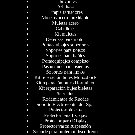
Lubricantes
Aditivos
Limpia radiadores
Muletas acero inoxidable
Muletas acero
Caballetes
Kit muletas
Defensas para motor
Portaequipajes superiores
Soportes para bolsos
Soportes para baúles
Portaequipajes completo
Pasamanos para asientos
Soportes para motos
Kit reparación bujes Monoshock
Kit reparación bujes Horquillon
Kit reparación bujes bieletas
Servicios
Rodamientos de Ruedas
Soporte Electroventilador Spal
Protector bieletas
Protector para Escapes
Protector para Display
Protector vasos suspensión
Soporte para protector disco freno