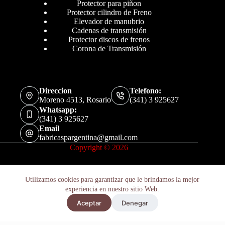
Protector para piñon
Protector cilindro de Freno
Elevador de manubrio
Cadenas de transmisión
Protector discos de frenos
Corona de Transmisión
Direccion
Telefono:
Moreno 4513, Rosario
(341) 3 925627
Whatsapp:
(341) 3 925627
Email
fabricaspargentina@gmail.com
Copyright © 2026
Utilizamos cookies para garantizar que le brindamos la mejor
experiencia en nuestro sitio Web.
Retenes Suspensión Kawasaki Z1000 / Abs 03-15 X2u
Aceptar
Denegar
Añadir al carrito
$
27.800
Hay existencias
Políticas de Privacidad
Términos y Condiciones