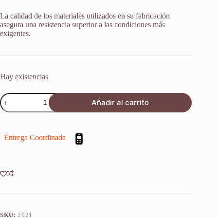
La calidad de los materiales utilizados en su fabricación
asegura una resistencia superior a las condiciones más
exigentes.
Hay existencias
Retenes
Añadir al carrito
Suspensión
Kawasaki
Z1000
/
Entrega Coordinada
Abs
03-
15
X2u
cantidad
SKU:
2021