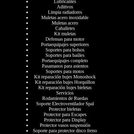
Lubricantes
Aditivos
Limpia radiadores
Muletas acero inoxidable
Muletas acero
Caballetes
Kit muletas
Defensas para motor
Portaequipajes superiores
Soportes para bolsos
Soportes para baúles
Portaequipajes completo
Pasamanos para asientos
Soportes para motos
Kit reparación bujes Monoshock
Kit reparación bujes Horquillon
Kit reparación bujes bieletas
Servicios
Rodamientos de Ruedas
Soporte Electroventilador Spal
Protector bieletas
Protector para Escapes
Protector para Display
Protector vasos suspensión
Soporte para protector disco freno