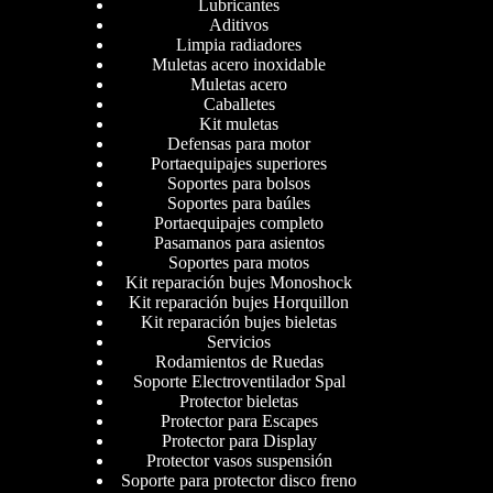
Lubricantes
Aditivos
Limpia radiadores
Muletas acero inoxidable
Muletas acero
Caballetes
Kit muletas
Defensas para motor
Portaequipajes superiores
Soportes para bolsos
Soportes para baúles
Portaequipajes completo
Pasamanos para asientos
Soportes para motos
Kit reparación bujes Monoshock
Kit reparación bujes Horquillon
Kit reparación bujes bieletas
Servicios
Rodamientos de Ruedas
Soporte Electroventilador Spal
Protector bieletas
Protector para Escapes
Protector para Display
Protector vasos suspensión
Soporte para protector disco freno