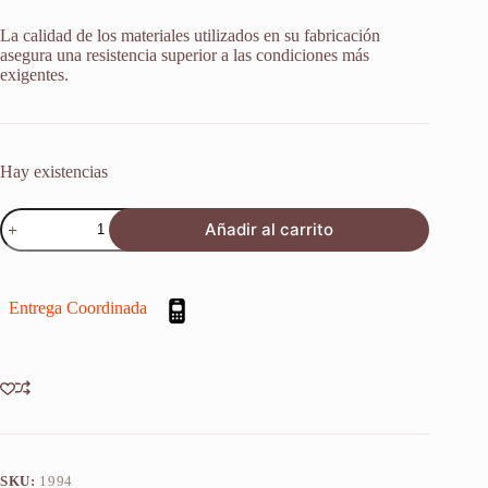
La calidad de los materiales utilizados en su fabricación
asegura una resistencia superior a las condiciones más
exigentes.
Hay existencias
Retenes
Añadir al carrito
Suspensión
Honda
Nt
650
Entrega Coordinada
Hawk
Gt
88-
91
X2u
cantidad
SKU:
1994