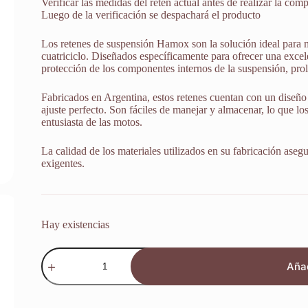
Verificar las medidas del retén actual antes de realizar la comp
Luego de la verificación se despachará el producto
Los retenes de suspensión Hamox son la solución ideal para 
cuatriciclo. Diseñados específicamente para ofrecer una excele
protección de los componentes internos de la suspensión, prol
Fabricados en Argentina, estos retenes cuentan con un diseño 
ajuste perfecto. Son fáciles de manejar y almacenar, lo que lo
entusiasta de las motos.
La calidad de los materiales utilizados en su fabricación aseg
exigentes.
Hay existencias
Retenes
Suspension
Añad
Honda
Nx
650