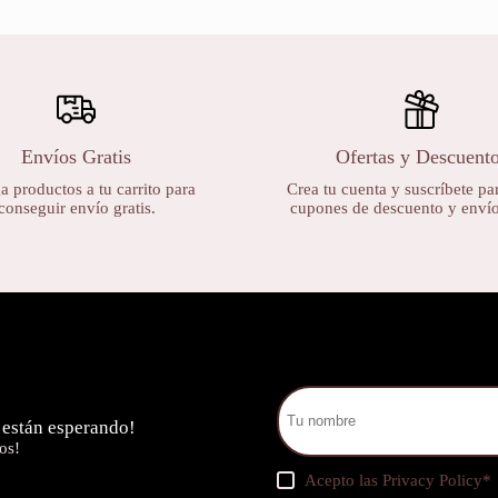
Envíos Gratis
Ofertas y Descuent
 productos a tu carrito para
Crea tu cuenta y suscríbete par
conseguir envío gratis.
cupones de descuento y envíos
 están esperando!
os!
Acepto las
Privacy Policy
*