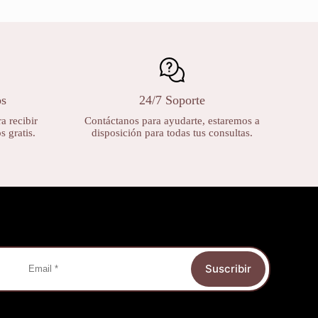
os
24/7 Soporte
a recibir
Contáctanos para ayudarte, estaremos a
 gratis.
disposición para todas tus consultas.
Suscribir