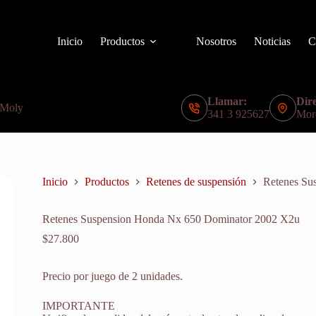
Inicio
Productos
Nosotros
Noticias
C
Llamar:
Dire
 Moly
341 3 925627
Mor
Inicio
Productos
Retenes de suspensión
Retenes Su
Retenes Suspension Honda Nx 650 Dominator 2002 X2u
$
27.800
Precio por juego de 2 unidades.
IMPORTANTE