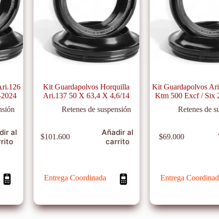
Ari.126
Kit Guardapolvos Horquilla
Kit Guardapolvos Ari
-2024
Ari.137 50 X 63,4 X 4,6/14
Ktm 500 Excf / Six
nsión
Retenes de suspensión
Retenes de s
ir al
Añadir al
$
101.600
$
69.000
rito
carrito
Entrega Coordinada
Entrega Coordinad