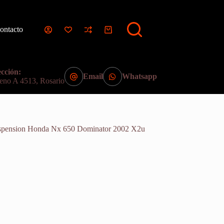
ontacto
Carro
de
compra
cción:
Email
Whatsapp
eno A 4513, Rosario
spension Honda Nx 650 Dominator 2002 X2u